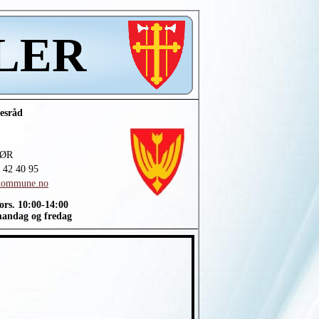
ÅLER
lesråd
LØR
2 42 40 95
kommune.no
rs. 10:00-
14:00
g og fredag