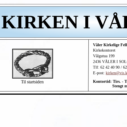
KIRKEN I V
Våler Kirkelige Fel
Kirkekontoret
Vålgutua 199
2436 VÅLER I SO
Tlf: 62 42 40 90 / 6
E-
post:
kirken@vis.
Til startsiden
Kontortid: Tirs. -
To
Stengt manda