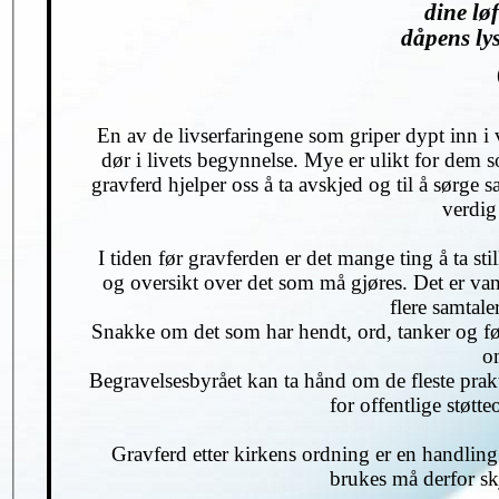
dine lø
dåpens lys
En av de livserfaringene som griper dypt inn i v
dør i livets begynnelse. Mye er ulikt for dem som
gravferd hjelper oss å ta avskjed og til å sørge 
verdig
I tiden før gravferden er det mange ting å ta sti
og oversikt over det som må gjøres. Det er vanl
flere samtal
Snakke om det som har hendt, ord, tanker og føl
o
Begravelsesbyrået kan ta hånd om de fleste prak
for offentlige støt
Gravferd etter kirkens ordning er en handling
brukes må derfor sk