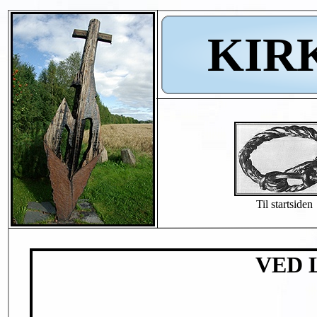
KIR
Til startsiden
VED 